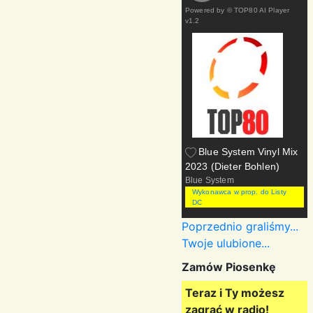
Powered by
© TOP80 AI Player
v1.2
Blue System Vinyl Mix
2023 (Dieter Bohlen)
Blue System
Wykonawca w prop. do Listy
DC
Poprzednio graliśmy...
Twoje ulubione...
Zamów Piosenkę
Teraz i Ty możesz
zagrać w radio!