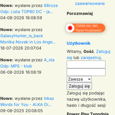
zaawansowane
Nowe:
wysłane przez
68roze
Odp: Lista TOP80 DC - ja...
Porozmawiaj
04-08-2026 16:08:59
TOP80 GG: 890
Nowe:
wysłane przez
Panel Pozdrowień
GalaxyHunter_is_back
Monika Novak in Los Ange...
Użytkownik
18-07-2026 20:07:04
Witamy,
Gość
.
Zaloguj
się
lub
zarejestruj
.
Nowe:
wysłane przez
A_nia
Odp: MPS - klub
06-08-2026 16:08:19
Zaloguj się podając
Nowe:
wysłane przez
Inkaz
nazwę użytkownika,
Words for You - AI.KA Di...
hasło i długość sesji
09-08-2025 20:08:05
Power Play Tygodnia