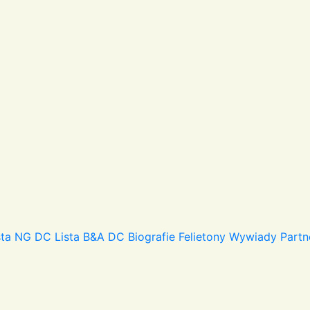
sta NG DC
Lista B&A DC
Biografie
Felietony
Wywiady
Partn