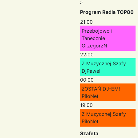
:)
Program Radia TOP80
21:00
Przebojowo i
Tanecznie
GrzegorzN
22:00
Z Muzycznej Szafy
DjPawel
00:00
ZOSTAŃ DJ-EM!
PiloNet
19:00
Z Muzycznej Szafy
PiloNet
Szafeta