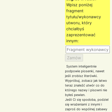
Wpisz poniżej
fragment
tytułu/wykonawcy
utworu, który
chciałbyś
zaprezentować
innym:
System inteligentnie
podpowie piosenki, nawet
jeśli zrobisz literówki.
Wypróbuj, zobacz jak łatwo
teraz znaleźć utwór co do
którego nazwy i pisowni nie
byłeś pewien.
Jeśli Ci się spodoba, podziel
się wrażeniami z innymi i
zaproś do wspólnej zabawy