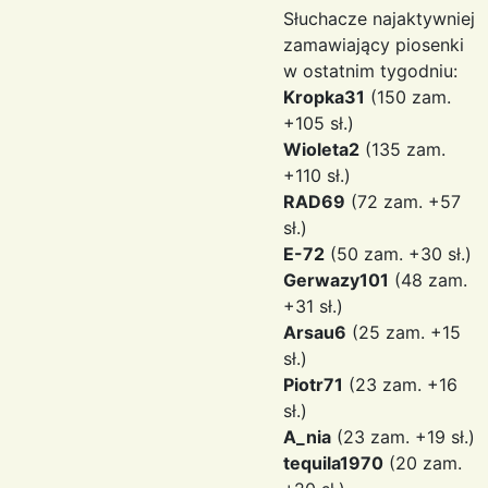
Słuchacze najaktywniej
zamawiający piosenki
w ostatnim tygodniu:
Kropka31
(150 zam.
+105 sł.)
Wioleta2
(135 zam.
+110 sł.)
RAD69
(72 zam. +57
sł.)
E-72
(50 zam. +30 sł.)
Gerwazy101
(48 zam.
+31 sł.)
Arsau6
(25 zam. +15
sł.)
Piotr71
(23 zam. +16
sł.)
A_nia
(23 zam. +19 sł.)
tequila1970
(20 zam.