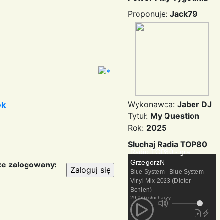
Proponuje:
Jack79
Wykonawca:
Jaber DJ
ek
Tytuł:
My Question
Rok:
2025
Słuchaj Radia TOP80
Radio TOP80 - gra
GrzegorzN
e zalogowany:
Blue System - Blue System
Vinyl Mix 2023 (Dieter
Bohlen)
29 (56) słuchaczy