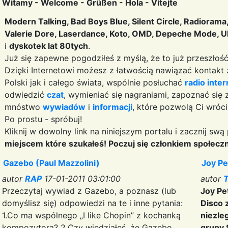
Witamy - Welcome - Grüßen - Hola - Vítejte
Modern Talking, Bad Boys Blue, Silent Circle, Radiorama,
Valerie Dore, Laserdance, Koto, OMD, Depeche Mode, U
i
dyskotek lat 80tych
.
Już się zapewne pogodziłeś z myślą, że to już przeszłość, 
Dzięki Internetowi możesz z łatwością nawiązać kontakt
Polski jak i całego świata, wspólnie posłuchać
radio inte
odwiedzić
czat
, wymieniać się nagraniami, zapoznać się
mnóstwo
wywiadów
i
informacji
, które pozwolą Ci wróci
Po prostu - spróbuj!
Kliknij w dowolny link na niniejszym portalu i zacznij sw
miejscem które szukałeś! Poczuj się członkiem społeczn
Gazebo (Paul Mazzolini)
Joy Pe
autor
RAP
17-01-2011 03:01:00
autor
T
Przeczytaj wywiad z Gazebo, a poznasz (lub
Joy Pe
domyślisz się) odpowiedzi na te i inne pytania:
Disco 
1.Co ma wspólnego „I like Chopin” z kochanką
niezle
kompozytora? 2.Czy wiedziałeś, że Gazebo
grupy S