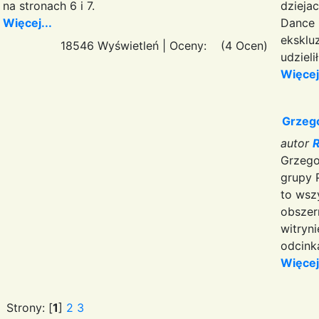
na stronach 6 i 7.
dzieja
Więcej...
Dance 
eksklu
18546 Wyświetleń
|
Oceny:
(4 Ocen)
udzieli
Więcej.
Grzeg
autor
R
Grzego
grupy 
to wsz
obszer
witryn
odcink
Więcej.
Strony: [
1
]
2
3