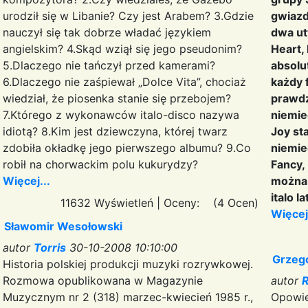
urodził się w Libanie? Czy jest Arabem? 3.Gdzie
gwiazd
nauczył się tak dobrze władać językiem
dwa ut
angielskim? 4.Skąd wziął się jego pseudonim?
Heart, 
5.Dlaczego nie tańczył przed kamerami?
absolu
6.Dlaczego nie zaśpiewał „Dolce Vita”, chociaż
każdy f
wiedział, że piosenka stanie się przebojem?
prawdz
7.Którego z wykonawców italo-disco nazywa
niemie
idiotą? 8.Kim jest dziewczyna, której twarz
Joy st
zdobiła okładkę jego pierwszego albumu? 9.Co
niemie
robił na chorwackim polu kukurydzy?
Fancy,
Więcej...
można 
italo l
11632 Wyświetleń
|
Oceny:
(4 Ocen)
Więcej.
Sławomir Wesołowski
autor
Torris
30-10-2008 10:10:00
Grzeg
Historia polskiej produkcji muzyki rozrywkowej.
Rozmowa opublikowana w Magazynie
autor
R
Muzycznym nr 2 (318) marzec-kwiecień 1985 r.,
Opowie